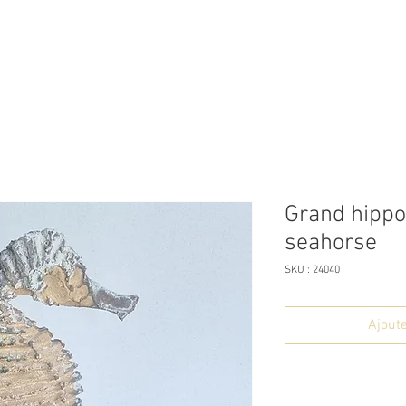
ome
Boutique
A propos
Contact
Grand hippo
seahorse
SKU : 24040
Ajoute