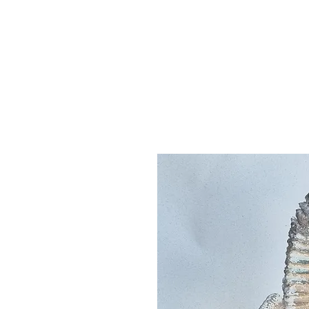
Benjamin Boucheteil
H