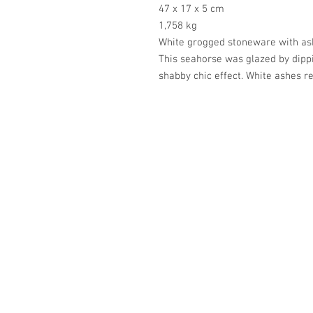
47 x 17 x 5 cm
1,758 kg
White grogged stoneware with as
This seahorse was glazed by dipp
shabby chic effect. White ashes r