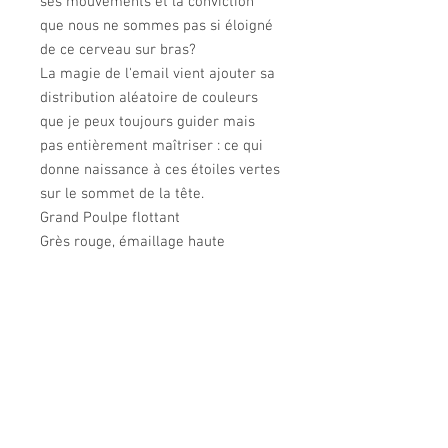
ses mouvements et la conviction
que nous ne sommes pas si éloigné
de ce cerveau sur bras?
La magie de l'email vient ajouter sa
distribution aléatoire de couleurs
que je peux toujours guider mais
pas entièrement maîtriser : ce qui
donne naissance à ces étoiles vertes
sur le sommet de la tête.
Grand Poulpe flottant
Grès rouge, émaillage haute
température , émail or
40 x 35 x 21 cm
4.610 kg
Big Floating octopus
Red iron stone, high temperature
glazed, gold glazed
What i fancy in ceramic is to defy
gravity. Light air movements almost