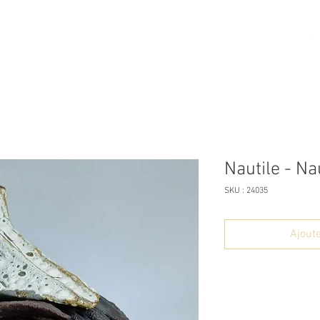
ome
Boutique
A propos
Contact
Nautile - Na
SKU : 24035
Ajoute