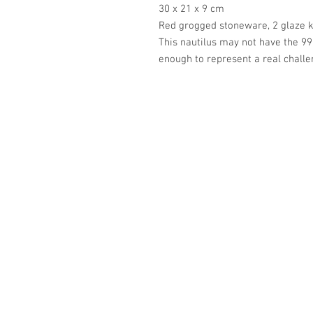
30 x 21 x 9 cm
Red grogged stoneware, 2 glaze k
This nautilus may not have the 99 
enough to represent a real challe