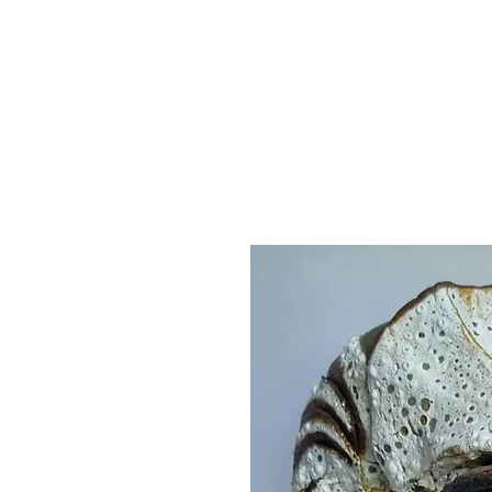
Benjamin Boucheteil
H